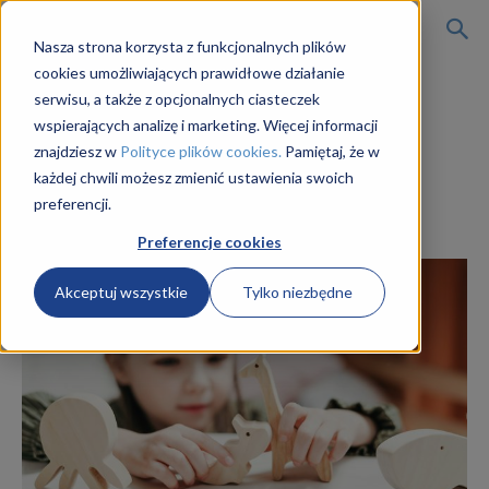
Kursy
Nasza strona korzysta z funkcjonalnych plików
cookies umożliwiających prawidłowe działanie
Strona główna
porady i aktualności
serwisu, a także z opcjonalnych ciasteczek
porady i aktualności
wspierających analizę i marketing. Więcej informacji
on-
Czy żłobek podlega pod
znajdziesz w
Polityce plików cookies.
Pamiętaj, że w
każdej chwili możesz zmienić ustawienia swoich
oświatę?
preferencji.
line
Przez
Karolina Grad
Preferencje cookies
Akceptuj wszystkie
Tylko niezbędne
na
opiekuna
w