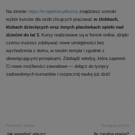
Na stronie:
https://e-opiekun.pl/kursy
znajdziesz szeroki
wybór kursów dla osób chcących pracować
w żłobkach,
klubach dziecięcych oraz innych placówkach opieki nad
dziećmi do lat 3.
Kursy realizowane są w formie online, dzięki
czemu możesz zdobywać nowe umiejętności bez
wychodzenia z domu, w swoim tempie i zgodnie z
obowiązującymi przepisami. Zdobądź wiedzę, która zapewni
Ci nowe możliwości zawodowe — dołącz do tysięcy
zadowolonych kursantów i rozpocznij naukę już dziś!
Poprzedni artykuł
Następny artykuł
Jak wypełnić arkusz
Ile zarabia niania?