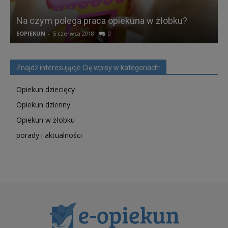
Na czym polega praca opiekuna w żłobku?
EOPIEKUN
-
5 czerwca 2018
0
E
Znajdź interesującje Cię wpisy w kategoriach:
Opiekun dziecięcy
Opiekun dzienny
Opiekun w żłobku
porady i aktualności