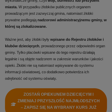
wykonawcze gminy, czyli
wójt, burmistrz lub prezydent
miasta.
W przypadku żłobków publicznych organem
prowadzącym jest zazwyczaj gmina, natomiast żłobki
rynku.
prywatne podlegają
nadzorowi administracyjnemu gminy, w
której są zlokalizowane.
Sprawdź
Ważne jest, aby żłobki były
wpisane do Rejestru żłobków i
klubów dziecięcych
, prowadzonego przez odpowiedni organ
gminy. Tylko placówki wpisane do tego rejestru działają
nas!
legalnie i są objęte nadzorem w zakresie warunków i jakości
opieki. Żłobki nie są natomiast wpisywane do systemu
informacji oświatowej, co dodatkowo potwierdza ich
–
odrębność od systemu oświaty.
Aktualności
ZOSTAŃ OPIEKUNEM DZIECIĘCYM I
ZMIENIAJ PRZYSZŁOŚĆ NAJMŁODSZYCH
– ZAPISZ SIĘ NA WYBRANY KURS JUŻ