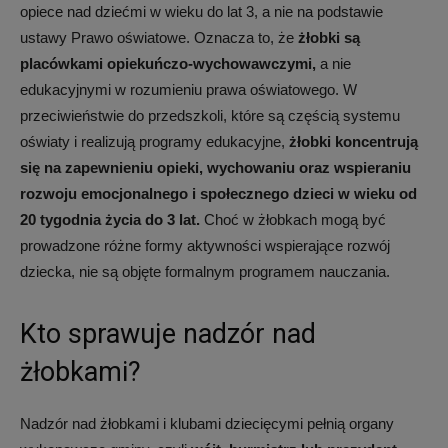
opiece nad dziećmi w wieku do lat 3, a nie na podstawie
w
ustawy Prawo oświatowe. Oznacza to, że
żłobki są
placówkami opiekuńczo-wychowawczymi,
a nie
edukacyjnymi w rozumieniu prawa oświatowego. W
żłobku.
przeciwieństwie do przedszkoli, które są częścią systemu
oświaty i realizują programy edukacyjne,
żłobki koncentrują
się na zapewnieniu opieki, wychowaniu oraz wspieraniu
Gwarancja
rozwoju emocjonalnego i społecznego dzieci w wieku od
20 tygodnia życia do 3 lat.
Choć w żłobkach mogą być
prowadzone różne formy aktywności wspierające rozwój
najniższych
dziecka, nie są objęte formalnym programem nauczania.
Kto sprawuje nadzór nad
cen
żłobkami?
na
Nadzór nad żłobkami i klubami dziecięcymi pełnią organy