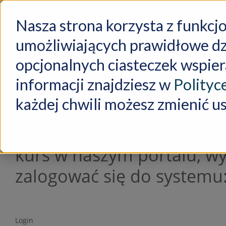
MASZ PYTANIA?
Napisz pod adres:
kontakt
Nasza strona korzysta z funkcj
umożliwiających prawidłowe dzi
opcjonalnych ciasteczek wspier
informacji znajdziesz w
Polityc
Zaloguj się
każdej chwili możesz zmienić us
Jeśli posiadasz już konto 
kurs w naszym portalu, wy
zalogować się do systemu
Login