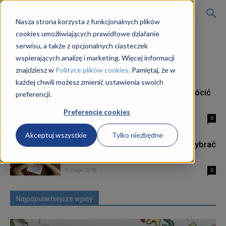
Kursy
Nasza strona korzysta z funkcjonalnych plików
cookies umożliwiających prawidłowe działanie
Strona główna
Tagi
Kurs na opiekuna w klubie dziecięcym
serwisu, a także z opcjonalnych ciasteczek
Tag: kurs na opiekuna w klubie
wspierających analizę i marketing. Więcej informacji
on-
dziecięcym
znajdziesz w
Polityce plików cookies.
Pamiętaj, że w
każdej chwili możesz zmienić ustawienia swoich
Kurs opiekun w żłobku. Na co zwrócić
preferencji.
line
uwagę wybierając taki kurs?
Preferencje cookies
9 maja 2018
0
Akceptuj wszystkie
Tylko niezbędne
na
Kurs na opiekuna w żłobku. Jak wybrać
odpowiedni kurs?
9 maja 2018
0
opiekuna
Najpopularniejsze wpisy
w