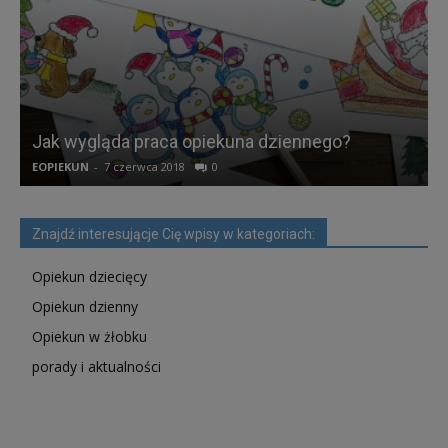
żłobku,
Jak wygląda praca opiekuna dziennego?
opiekuna
EOPIEKUN
-
7 czerwca 2018
0
K
dziennego
Znajdź interesującje Cię wpisy w kategoriach:
Opiekun dziecięcy
Opiekun dzienny
i
Opiekun w żłobku
porady i aktualności
wolontariusza