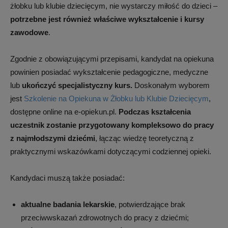
żłobku lub klubie dziecięcym, nie wystarczy miłość do dzieci –
w
potrzebne jest również właściwe wykształcenie i kursy
zawodowe
.
żłobku.
Zgodnie z obowiązującymi przepisami, kandydat na opiekuna
powinien posiadać wykształcenie pedagogiczne, medyczne
lub
ukończyć specjalistyczny kurs.
Doskonałym wyborem
Gwarancja
jest
Szkolenie na Opiekuna w Żłobku lub Klubie Dziecięcym
,
dostępne online na e-opiekun.pl.
Podczas kształcenia
uczestnik zostanie przygotowany kompleksowo do pracy
najniższych
z najmłodszymi dziećmi
, łącząc wiedzę teoretyczną z
praktycznymi wskazówkami dotyczącymi codziennej opieki.
cen
Kandydaci muszą także posiadać:
aktualne badania lekarskie
, potwierdzające brak
na
przeciwwskazań zdrowotnych do pracy z dziećmi;