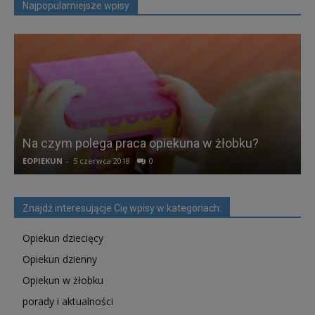
Najpopularniejsze wpisy
Na czym polega praca opiekuna w żłobku?
EOPIEKUN
-
5 czerwca 2018
0
K
Znajdź interesującje Cię wpisy w kategoriach:
Opiekun dziecięcy
Opiekun dzienny
Opiekun w żłobku
porady i aktualności