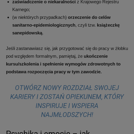
zaświadczenie o niekaralności
z Krajowego Rejestru
Karnego;
rynku.
(w niektórych przypadkach)
orzeczenie do celów
sanitarno-epidemiologicznych
, czyli tzw.
książeczkę
sanepidowską
.
Sprawdź
Jeśli zastanawiasz się, jak przygotować się do pracy w żłobku
pod względem formalnym, pamiętaj, że
ukończenie
nas!
kursu/szkolenia i spełnienie wymogów zdrowotnych to
podstawa rozpoczęcia pracy w tym zawodzie.
OTWÓRZ NOWY ROZDZIAŁ SWOJEJ
–
KARIERY I ZOSTAŃ OPIEKUNEM, KTÓRY
INSPIRUJE I WSPIERA
Aktualności
NAJMŁODSZYCH!