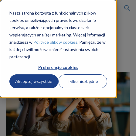
Kursy
Nasza strona korzysta z funkcjonalnych plików
cookies umożliwiających prawidłowe działanie
Strona główna
porady i aktualności
serwisu, a także z opcjonalnych ciasteczek
porady i aktualności
wspierających analizę i marketing. Więcej informacji
on-
Jak przygotować się do
znajdziesz w
Polityce plików cookies.
Pamiętaj, że w
każdej chwili możesz zmienić ustawienia swoich
pracy w żłobku?
preferencji.
line
Przez
Karolina Grad
Preferencje cookies
Akceptuj wszystkie
Tylko niezbędne
na
opiekuna
w